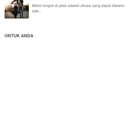
Motor mogok di jalan adalah situasi yang dapat dialami
oleh…
UNTUK ANDA