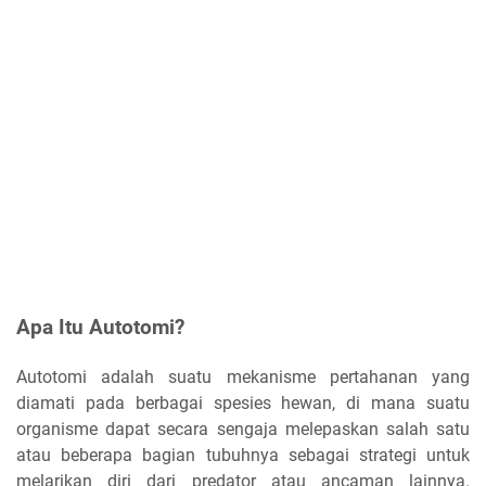
Apa Itu Autotomi?
Autotomi adalah suatu mekanisme pertahanan yang
diamati pada berbagai spesies hewan, di mana suatu
organisme dapat secara sengaja melepaskan salah satu
atau beberapa bagian tubuhnya sebagai strategi untuk
melarikan diri dari predator atau ancaman lainnya.