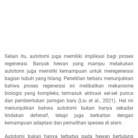
Selain itu, autotomi juga memiliki implikasi bagi proses
regenerasi. Banyak hewan yang mampu melakukan
autotomi juga memiliki kemampuan untuk meregenerasi
bagian tubuh yang hilang. Penelitian terbaru menunjukkan
bahwa proses regenerasi ini melibatkan mekanisme
biologis yang kompleks, termasuk aktivasi sel-sel punca
dan pembentukan jaringan baru (Liu et al., 2021). Hal ini
menunjukkan bahwa autotomi bukan hanya sekadar
tindakan defensif, tetapi juga berkaitan dengan
kemampuan adaptasi dan pemulihan spesies di alam.
Autotomi bukan hanya terbatas pada hewan bertulang