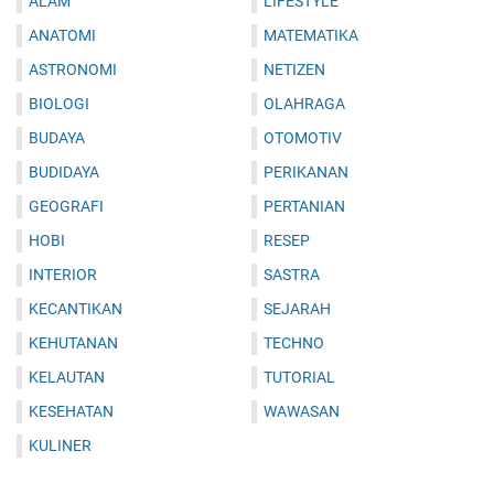
ALAM
LIFESTYLE
ANATOMI
MATEMATIKA
ASTRONOMI
NETIZEN
BIOLOGI
OLAHRAGA
BUDAYA
OTOMOTIV
BUDIDAYA
PERIKANAN
GEOGRAFI
PERTANIAN
HOBI
RESEP
INTERIOR
SASTRA
KECANTIKAN
SEJARAH
KEHUTANAN
TECHNO
KELAUTAN
TUTORIAL
KESEHATAN
WAWASAN
KULINER