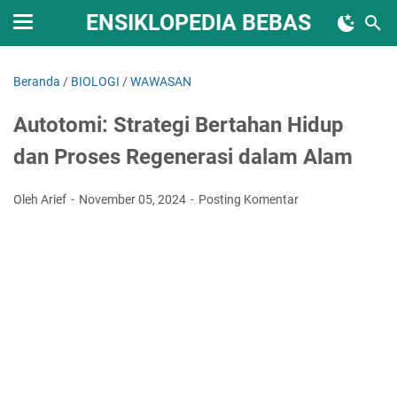
ENSIKLOPEDIA BEBAS
Beranda
/
BIOLOGI
/
WAWASAN
Autotomi: Strategi Bertahan Hidup
dan Proses Regenerasi dalam Alam
Oleh Arief
November 05, 2024
Posting Komentar