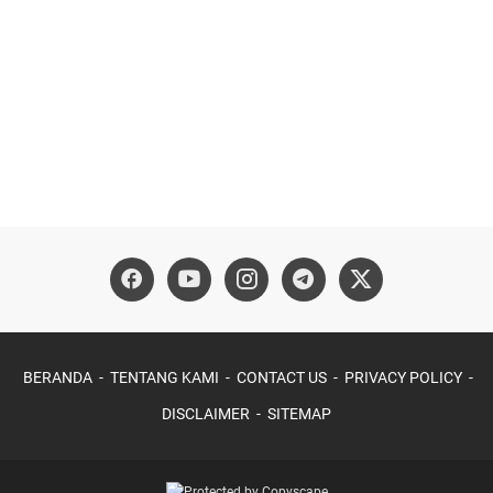
BERANDA
TENTANG KAMI
CONTACT US
PRIVACY POLICY
DISCLAIMER
SITEMAP