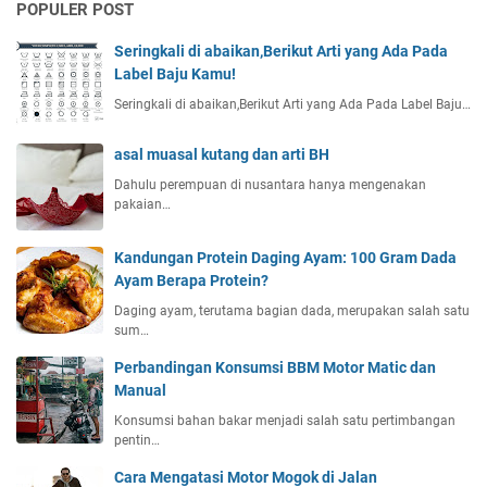
POPULER POST
Seringkali di abaikan,Berikut Arti yang Ada Pada
Label Baju Kamu!
Seringkali di abaikan,Berikut Arti yang Ada Pada Label Baju…
asal muasal kutang dan arti BH
Dahulu perempuan di nusantara hanya mengenakan
pakaian…
Kandungan Protein Daging Ayam: 100 Gram Dada
Ayam Berapa Protein?
Daging ayam, terutama bagian dada, merupakan salah satu
sum…
Perbandingan Konsumsi BBM Motor Matic dan
Manual
Konsumsi bahan bakar menjadi salah satu pertimbangan
pentin…
Cara Mengatasi Motor Mogok di Jalan